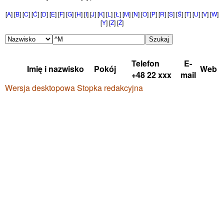
[
A
] [
B
] [
C
] [
Ć
] [
D
] [
E
] [
F
] [
G
] [
H
] [
I
] [
J
] [
K
] [
L
] [
Ł
] [
M
] [
N
] [
O
] [
P
] [
R
] [
S
] [
Ś
] [
T
] [
U
] [
V
] [
W
]
[
Y
] [
Z
] [
Ż
]
Telefon
E-
Imię i nazwisko
Pokój
Web
+48 22 xxx
mail
Wersja desktopowa
Stopka redakcyjna