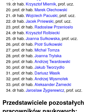
dr hab.
Krzysztof Miernik
, prof. ucz.
prof. dr hab.
Marek Olechowski
dr hab.
Wojciech Pacuski
, prof. ucz.
dr hab.
Jacek Pniewski
, prof. ucz.
prof. dr hab.
Radosław Przeniosło
dr hab.
Krzysztof Rolbiecki
dr hab.
Joanna Sułkowska
, prof. ucz.
prof. dr hab.
Piotr Sułkowski
prof. dr hab.
Michał Tomza
prof. dr hab.
Joanna Trylska
prof. dr hab.
Andrzej Twardowski
prof. dr hab.
Jakub Tworzydło
prof. dr hab.
Dariusz Wasik
prof. dr hab.
Andrzej Wysmołek
prof. dr hab.
Aleksander Żarnecki
dr hab.
Jarosław Żygierewicz
, prof. ucz.
Przedstawiciele pozostałych
pracowników naukowych: