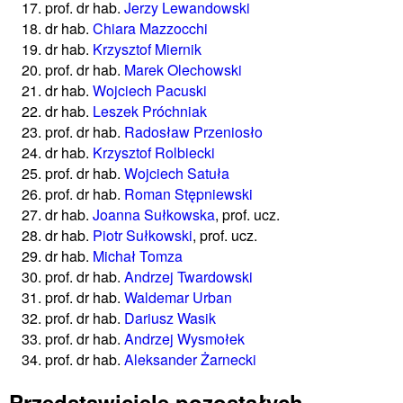
prof. dr hab.
Jerzy Lewandowski
dr hab.
Chiara Mazzocchi
dr hab.
Krzysztof Miernik
prof. dr hab.
Marek Olechowski
dr hab.
Wojciech Pacuski
dr hab.
Leszek Próchniak
prof. dr hab.
Radosław Przeniosło
dr hab.
Krzysztof Rolbiecki
prof. dr hab.
Wojciech Satuła
prof. dr hab.
Roman Stępniewski
dr hab.
Joanna Sułkowska
, prof. ucz.
dr hab.
Piotr Sułkowski
, prof. ucz.
dr hab.
Michał Tomza
prof. dr hab.
Andrzej Twardowski
prof. dr hab.
Waldemar Urban
prof. dr hab.
Dariusz Wasik
prof. dr hab.
Andrzej Wysmołek
prof. dr hab.
Aleksander Żarnecki
Przedstawiciele pozostałych