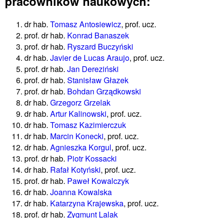
pracowników naukowych:
dr hab.
Tomasz Antosiewicz
, prof. ucz.
prof. dr hab.
Konrad Banaszek
prof. dr hab.
Ryszard Buczyński
dr hab.
Javier de Lucas Araujo
, prof. ucz.
prof. dr hab.
Jan Dereziński
prof. dr hab.
Stanisław Głazek
prof. dr hab.
Bohdan Grządkowski
dr hab.
Grzegorz Grzelak
dr hab.
Artur Kalinowski
, prof. ucz.
dr hab.
Tomasz Kazimierczuk
dr hab.
Marcin Konecki
, prof. ucz.
dr hab.
Agnieszka Korgul
, prof. ucz.
prof. dr hab.
Piotr Kossacki
dr hab.
Rafał Kotyński
, prof. ucz.
prof. dr hab.
Paweł Kowalczyk
dr hab.
Joanna Kowalska
dr hab.
Katarzyna Krajewska
, prof. ucz.
prof. dr hab.
Zygmunt Lalak