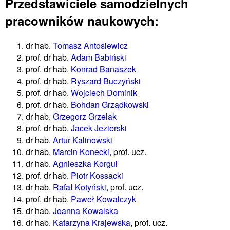
Przedstawiciele samodzielnych
pracowników naukowych:
dr hab.
Tomasz Antosiewicz
prof. dr hab.
Adam Babiński
prof. dr hab.
Konrad Banaszek
prof. dr hab.
Ryszard Buczyński
prof. dr hab.
Wojciech Dominik
prof. dr hab.
Bohdan Grządkowski
dr hab.
Grzegorz Grzelak
prof. dr hab.
Jacek Jezierski
dr hab.
Artur Kalinowski
dr hab.
Marcin Konecki
, prof. ucz.
dr hab.
Agnieszka Korgul
prof. dr hab.
Piotr Kossacki
dr hab.
Rafał Kotyński
, prof. ucz.
prof. dr hab.
Paweł Kowalczyk
dr hab.
Joanna Kowalska
dr hab.
Katarzyna Krajewska
, prof. ucz.