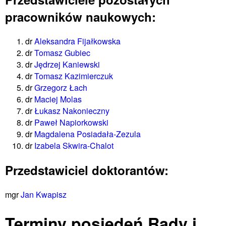
pracowników naukowych:
dr
Aleksandra Fijałkowska
dr
Tomasz Gubiec
dr
Jędrzej Kaniewski
dr
Tomasz Kazimierczuk
dr
Grzegorz Łach
dr
Maciej Molas
dr
Łukasz Nakonieczny
dr
Paweł Napiorkowski
dr
Magdalena Posiadała-Zezula
dr
Izabela Skwira-Chalot
Przedstawiciel doktorantów:
mgr
Jan Kwapisz
Terminy posiedeń Rady i