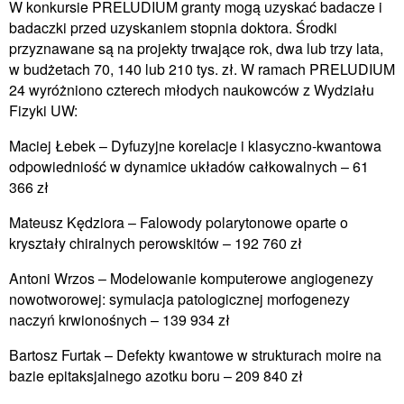
W konkursie PRELUDIUM granty mogą uzyskać badacze i
badaczki przed uzyskaniem stopnia doktora. Środki
przyznawane są na projekty trwające rok, dwa lub trzy lata,
w budżetach 70, 140 lub 210 tys. zł. W ramach PRELUDIUM
24 wyróżniono czterech młodych naukowców z Wydziału
Fizyki UW:
Maciej Łebek – Dyfuzyjne korelacje i klasyczno-kwantowa
odpowiedniość w dynamice układów całkowalnych – 61
366 zł
Mateusz Kędziora – Falowody polarytonowe oparte o
kryształy chiralnych perowskitów – 192 760 zł
Antoni Wrzos – Modelowanie komputerowe angiogenezy
nowotworowej: symulacja patologicznej morfogenezy
naczyń krwionośnych – 139 934 zł
Bartosz Furtak – Defekty kwantowe w strukturach moire na
bazie epitaksjalnego azotku boru – 209 840 zł