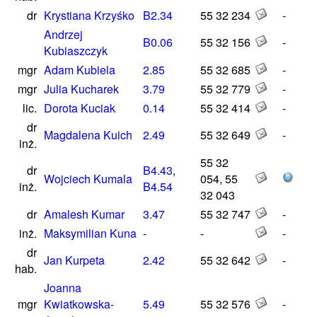
dr
Krystiana Krzyśko
B2.34
55 32 234
-
Andrzej
B0.06
55 32 156
-
Kubiaszczyk
mgr
Adam Kubiela
2.85
55 32 685
-
mgr
Julia Kucharek
3.79
55 32 779
-
lic.
Dorota Kuciak
0.14
55 32 414
-
dr
Magdalena Kuich
2.49
55 32 649
-
inż.
55 32
dr
B4.43
,
Wojciech Kumala
054, 55
inż.
B4.54
32 043
dr
Amalesh Kumar
3.47
55 32 747
-
inż.
Maksymilian Kuna
-
-
-
dr
Jan Kurpeta
2.42
55 32 642
-
hab.
Joanna
mgr
Kwiatkowska-
5.49
55 32 576
-