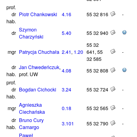
prof.
dr
Piotr Chankowski
4.16
55 32 816
-
hab.
Szymon
dr
5.40
55 32 940
Charzyński
55 32
mgr
Patrycja Chuchała
2.41
,
1.20
641, 55
-
32 585
dr
Jan Chwedeńczuk
,
4.08
55 32 808
hab.
prof. UW
prof.
dr
Bogdan Cichocki
3.24
55 32 724
-
hab.
Agnieszka
mgr
0.18
55 32 565
-
Ciechańska
dr
Bruno Cury
3.101
55 32 790
-
hab.
Camargo
Paweł