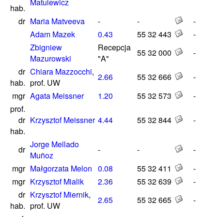
Matulewicz
hab.
dr
Maria Matveeva
-
-
-
Adam Mazek
0.43
55 32 443
-
Zbigniew
Recepcja
55 32 000
-
Mazurowski
"A"
dr
Chiara Mazzocchi
,
2.66
55 32 666
-
hab.
prof. UW
mgr
Agata Meissner
1.20
55 32 573
-
prof.
dr
Krzysztof Meissner
4.44
55 32 844
-
hab.
Jorge Mellado
dr
-
-
-
Muñoz
mgr
Małgorzata Melon
0.08
55 32 411
-
mgr
Krzysztof Mialik
2.36
55 32 639
-
dr
Krzysztof Miernik
,
2.65
55 32 665
-
hab.
prof. UW