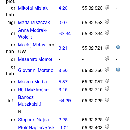
prof.
dr
Mikołaj Misiak
4.23
55 32 823
-
hab.
mgr
Marta Miszczak
0.07
55 32 558
-
Anna Modrak-
dr
B3.34
55 32 334
-
Wójcik
dr
Maciej Molas
, prof.
3.21
55 32 721
hab.
UW
dr
Masahiro Momoi
-
-
-
dr
Giovanni Moreno
3.50
55 32 750
hab.
dr
Masato Morita
5.57
55 32 957
-
dr
Bijit Mukherjee
3.15
55 32 715
-
Bartosz
inż.
B4.29
55 32 029
-
Muszkalski
N
dr
Stephen Najda
2.28
55 32 628
-
Piotr Napierzyński
-1.01
55 32 403
-