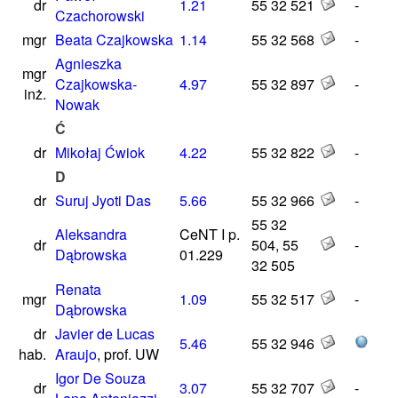
dr
1.21
55 32 521
-
Czachorowski
mgr
Beata Czajkowska
1.14
55 32 568
-
Agnieszka
mgr
Czajkowska-
4.97
55 32 897
-
inż.
Nowak
Ć
dr
Mikołaj Ćwiok
4.22
55 32 822
-
D
dr
Suruj Jyoti Das
5.66
55 32 966
-
55 32
Aleksandra
CeNT I p.
dr
504, 55
-
Dąbrowska
01.229
32 505
Renata
mgr
1.09
55 32 517
-
Dąbrowska
dr
Javier de Lucas
5.46
55 32 946
hab.
Araujo
, prof. UW
Igor De Souza
dr
3.07
55 32 707
-