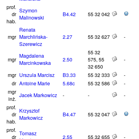
prof.
Szymon
dr
B4.42
55 32 042
Malinowski
hab.
Renata
mgr
Marchlińska-
2.27
55 32 627
-
Szerewicz
55 32
Magdalena
mgr
2.50
575, 55
-
Marcinkowska
32 650
mgr
Urszula Marcisz
B3.33
55 32 333
-
dr
Antoine Marie
5.68c
55 32 586
-
mgr
Jacek Markowicz
-
-
-
inż.
prof.
Krzysztof
dr
B4.47
55 32 047
Markowicz
hab.
prof.
Tomasz
dr
2.55
55 32 655
-