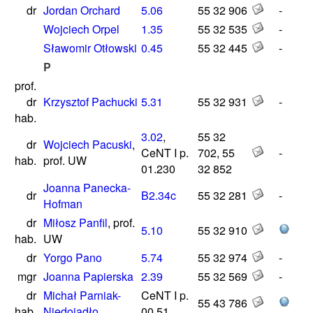
dr
Jordan Orchard
5.06
55 32 906
-
Wojciech Orpel
1.35
55 32 535
-
Sławomir Otłowski
0.45
55 32 445
-
P
prof.
dr
Krzysztof Pachucki
5.31
55 32 931
-
hab.
3.02
,
55 32
dr
Wojciech Pacuski
,
CeNT I p.
702, 55
-
hab.
prof. UW
01.230
32 852
Joanna Panecka-
dr
B2.34c
55 32 281
-
Hofman
dr
Miłosz Panfil
, prof.
5.10
55 32 910
hab.
UW
dr
Yorgo Pano
5.74
55 32 974
-
mgr
Joanna Papierska
2.39
55 32 569
-
dr
Michał Parniak-
CeNT I p.
55 43 786
hab.
Niedojadło
00.51