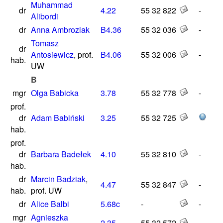
Muhammad
dr
4.22
55 32 822
-
Alibordi
dr
Anna Ambroziak
B4.36
55 32 036
-
Tomasz
dr
Antosiewicz
, prof.
B4.06
55 32 006
-
hab.
UW
B
mgr
Olga Babicka
3.78
55 32 778
-
prof.
dr
Adam Babiński
3.25
55 32 725
hab.
prof.
dr
Barbara Badełek
4.10
55 32 810
-
hab.
dr
Marcin Badziak
,
4.47
55 32 847
-
hab.
prof. UW
dr
Alice Balbi
5.68c
-
-
mgr
Agnieszka
2.35
55 32 572
-