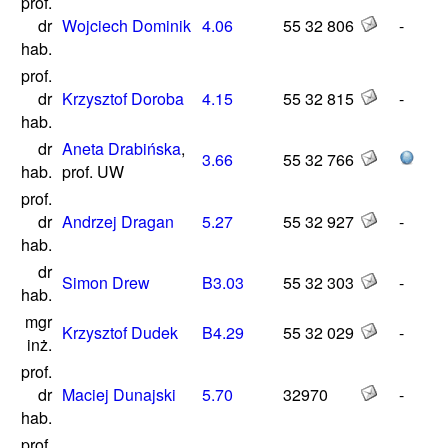
prof.
dr
Wojciech Dominik
4.06
55 32 806
-
hab.
prof.
dr
Krzysztof Doroba
4.15
55 32 815
-
hab.
dr
Aneta Drabińska
,
3.66
55 32 766
hab.
prof. UW
prof.
dr
Andrzej Dragan
5.27
55 32 927
-
hab.
dr
Simon Drew
B3.03
55 32 303
-
hab.
mgr
Krzysztof Dudek
B4.29
55 32 029
-
inż.
prof.
dr
Maciej Dunajski
5.70
32970
-
hab.
prof.