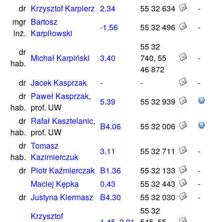
dr
Krzysztof Karpierz
2.34
55 32 634
-
mgr
Bartosz
-1.56
55 32 496
-
inż.
Karpiłowski
55 32
dr
Michał Karpiński
3.40
740, 55
-
hab.
46 872
dr
Jacek Kasprzak
-
-
-
dr
Paweł Kasprzak
,
5.39
55 32 939
hab.
prof. UW
dr
Rafał Kasztelanic
,
B4.06
55 32 006
hab.
prof. UW
dr
Tomasz
3.11
55 32 711
-
hab.
Kazimierczuk
dr
Piotr Kaźmierczak
B1.36
55 32 133
-
Maciej Kępka
0.43
55 32 443
-
dr
Justyna Kiermasz
B4.30
55 32 030
-
55 32
Krzysztof
1.45
,
2.01
545, 55
-