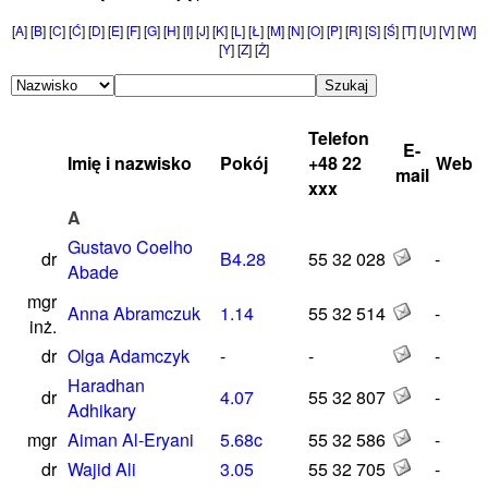
[
A
] [
B
] [
C
] [
Ć
] [
D
] [
E
] [
F
] [
G
] [
H
] [
I
] [
J
] [
K
] [
L
] [
Ł
] [
M
] [
N
] [
O
] [
P
] [
R
] [
S
] [
Ś
] [
T
] [
U
] [
V
] [
W
]
[
Y
] [
Z
] [
Ż
]
Telefon
E-
Imię i nazwisko
Pokój
+48 22
Web
mail
xxx
A
Gustavo Coelho
dr
B4.28
55 32 028
-
Abade
mgr
Anna Abramczuk
1.14
55 32 514
-
inż.
dr
Olga Adamczyk
-
-
-
Haradhan
dr
4.07
55 32 807
-
Adhikary
mgr
Aiman Al-Eryani
5.68c
55 32 586
-
dr
Wajid Ali
3.05
55 32 705
-