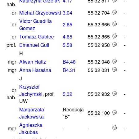
Katarzyna Grzelak
4.17
55 32 817
-
hab.
dr
Michał Grzybowski
3.04
55 32 704
-
Victor Guadilla
dr
2.65
55 32 665
-
Gomez
dr
Tomasz Gubiec
4.65
55 32 865
-
prof.
Emanuel Gull
5.58
55 32 958
-
H
mgr
Afwan Hafiz
B4.48
55 32 048
-
mgr
Anna Haraśna
B4.31
55 32 031
-
J
Krzysztof
dr
Jachymski
, prof.
5.32
55 32 932
-
hab.
UW
Małgorzata
Recepcja
55 32 100
-
Jackowska
"B"
Agnieszka
mgr
-
-
-
Jakubas