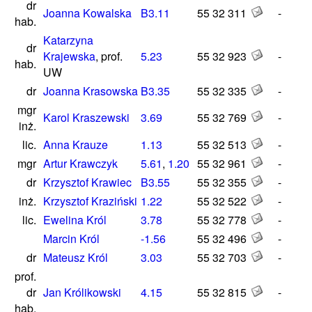
dr
Joanna Kowalska
B3.11
55 32 311
-
hab.
Katarzyna
dr
Krajewska
, prof.
5.23
55 32 923
-
hab.
UW
dr
Joanna Krasowska
B3.35
55 32 335
-
mgr
Karol Kraszewski
3.69
55 32 769
-
inż.
lic.
Anna Krauze
1.13
55 32 513
-
mgr
Artur Krawczyk
5.61
,
1.20
55 32 961
-
dr
Krzysztof Krawiec
B3.55
55 32 355
-
inż.
Krzysztof Kraziński
1.22
55 32 522
-
lic.
Ewelina Król
3.78
55 32 778
-
Marcin Król
-1.56
55 32 496
-
dr
Mateusz Król
3.03
55 32 703
-
prof.
dr
Jan Królikowski
4.15
55 32 815
-
hab.