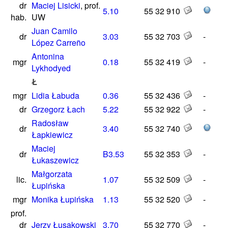
dr
Maciej Lisicki
, prof.
5.10
55 32 910
hab.
UW
Juan Camilo
dr
3.03
55 32 703
-
López Carreño
Antonina
mgr
0.18
55 32 419
-
Lykhodyed
Ł
mgr
Lidia Łabuda
0.36
55 32 436
-
dr
Grzegorz Łach
5.22
55 32 922
-
Radosław
dr
3.40
55 32 740
Łapkiewicz
Maciej
dr
B3.53
55 32 353
-
Łukaszewicz
Małgorzata
lic.
1.07
55 32 509
-
Łupińska
mgr
Monika Łupińska
1.13
55 32 520
-
prof.
dr
Jerzy Łusakowski
3.70
55 32 770
-