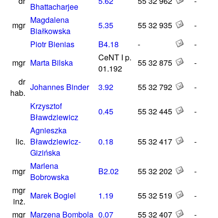
dr
5.62
55 32 962
-
Bhattacharjee
Magdalena
mgr
5.35
55 32 935
-
Białkowska
Piotr Bienias
B4.18
-
-
CeNT I p.
mgr
Marta Bilska
55 32 875
-
01.192
dr
Johannes Binder
3.92
55 32 792
-
hab.
Krzysztof
0.45
55 32 445
-
Bławdziewicz
Agnieszka
lic.
Bławdziewicz-
0.18
55 32 417
-
Gizińska
Marlena
mgr
B2.02
55 32 202
-
Bobrowska
mgr
Marek Bogiel
1.19
55 32 519
-
inż.
mgr
Marzena Bombola
0.07
55 32 407
-