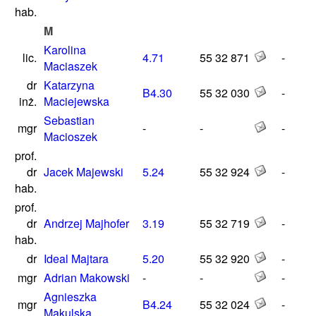
hab.
M
Karolina
lic.
4.71
55 32 871
-
Maciaszek
dr
Katarzyna
B4.30
55 32 030
-
inż.
Maciejewska
Sebastian
mgr
-
-
-
Macioszek
prof.
dr
Jacek Majewski
5.24
55 32 924
-
hab.
prof.
dr
Andrzej Majhofer
3.19
55 32 719
-
hab.
dr
Ideal Majtara
5.20
55 32 920
-
mgr
Adrian Makowski
-
-
-
Agnieszka
mgr
B4.24
55 32 024
-
Makulska