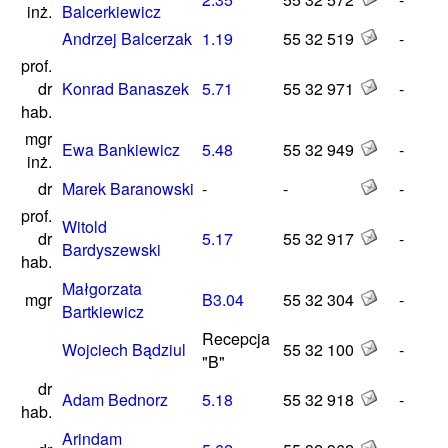
inż.
Balcerkiewicz
Andrzej Balcerzak
1.19
55 32 519
-
prof.
dr
Konrad Banaszek
5.71
55 32 971
-
hab.
mgr
Ewa Bankiewicz
5.48
55 32 949
-
inż.
dr
Marek Baranowski
-
-
-
prof.
Witold
dr
5.17
55 32 917
-
Bardyszewski
hab.
Małgorzata
mgr
B3.04
55 32 304
-
Bartkiewicz
Recepcja
Wojciech Bądziul
55 32 100
-
"B"
dr
Adam Bednorz
5.18
55 32 918
-
hab.
Arindam