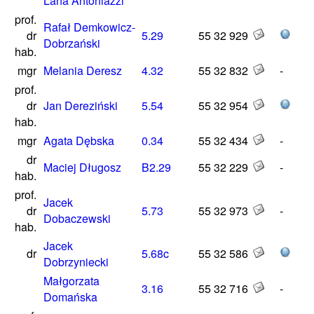
Lana Antoniazzi
prof.
Rafał Demkowicz-
dr
5.29
55 32 929
Dobrzański
hab.
mgr
Melania Deresz
4.32
55 32 832
-
prof.
dr
Jan Dereziński
5.54
55 32 954
hab.
mgr
Agata Dębska
0.34
55 32 434
-
dr
Maciej Długosz
B2.29
55 32 229
-
hab.
prof.
Jacek
dr
5.73
55 32 973
-
Dobaczewski
hab.
Jacek
dr
5.68c
55 32 586
Dobrzyniecki
Małgorzata
3.16
55 32 716
-
Domańska