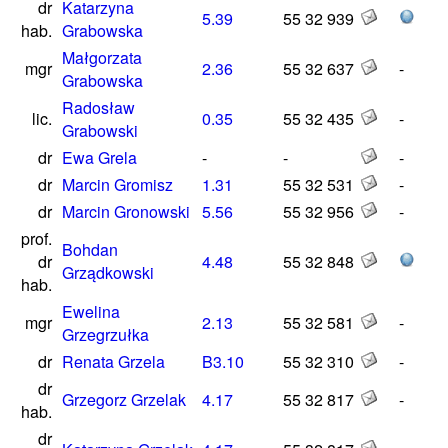
dr
Katarzyna
5.39
55 32 939
hab.
Grabowska
Małgorzata
mgr
2.36
55 32 637
-
Grabowska
Radosław
lic.
0.35
55 32 435
-
Grabowski
dr
Ewa Grela
-
-
-
dr
Marcin Gromisz
1.31
55 32 531
-
dr
Marcin Gronowski
5.56
55 32 956
-
prof.
Bohdan
dr
4.48
55 32 848
Grządkowski
hab.
Ewelina
mgr
2.13
55 32 581
-
Grzegrzułka
dr
Renata Grzela
B3.10
55 32 310
-
dr
Grzegorz Grzelak
4.17
55 32 817
-
hab.
dr