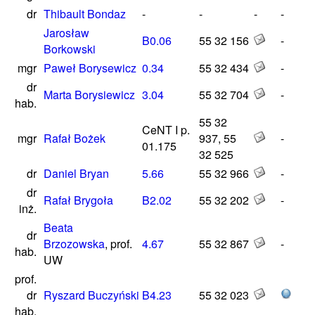
dr
Thibault Bondaz
-
-
-
-
Jarosław
B0.06
55 32 156
-
Borkowski
mgr
Paweł Borysewicz
0.34
55 32 434
-
dr
Marta Borysiewicz
3.04
55 32 704
-
hab.
55 32
CeNT I p.
mgr
Rafał Bożek
937, 55
-
01.175
32 525
dr
Daniel Bryan
5.66
55 32 966
-
dr
Rafał Brygoła
B2.02
55 32 202
-
inż.
Beata
dr
Brzozowska
, prof.
4.67
55 32 867
-
hab.
UW
prof.
dr
Ryszard Buczyński
B4.23
55 32 023
hab.