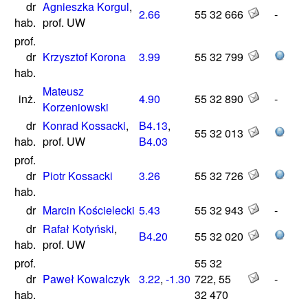
dr
Agnieszka Korgul
,
2.66
55 32 666
-
hab.
prof. UW
prof.
dr
Krzysztof Korona
3.99
55 32 799
hab.
Mateusz
inż.
4.90
55 32 890
-
Korzeniowski
dr
Konrad Kossacki
,
B4.13
,
55 32 013
hab.
prof. UW
B4.03
prof.
dr
Piotr Kossacki
3.26
55 32 726
hab.
dr
Marcin Kościelecki
5.43
55 32 943
-
dr
Rafał Kotyński
,
B4.20
55 32 020
hab.
prof. UW
prof.
55 32
dr
Paweł Kowalczyk
3.22
,
-1.30
722, 55
-
hab.
32 470