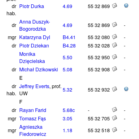
dr
Piotr Durka
4.69
55 32 869
hab.
Anna Duszyk-
dr
4.69
55 32 869
-
Bogorodzka
mgr
Katarzyna Dyl
B4.41
55 32 080
-
dr
Piotr Dziekan
B4.28
55 32 028
-
Monika
5.50
55 32 950
-
Dzięcielska
dr
Michał Dzikowski
5.08
55 32 908
-
E
dr
Jeffrey Everts
, prof.
5.32
55 32 932
hab.
UW
F
dr
Rayan Farid
5.68c
-
-
mgr
Tomasz Fąs
3.05
55 32 705
-
Agnieszka
mgr
1.18
55 32 518
-
Fiedorowicz