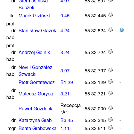
dr
Giermasińska-
4.97
55 32 897
-
Buczek
lic.
Marek Giziński
0.45
55 32 445
-
prof.
dr
Stanisław Głazek
4.24
55 32 824
hab.
prof.
dr
Andrzej Golnik
3.24
55 32 724
-
hab.
dr
Nevill Gonzalez
3.97
55 32 797
-
hab.
Szwacki
Piotr Gortatewicz
B1.29
55 32 129
-
dr
Mateusz Goryca
3.21
55 32 721
-
hab.
Recepcja
Paweł Gozdecki
55 32 000
-
"A"
dr
Katarzyna Grab
B3.45
55 32 345
-
mgr
Beata Grabowska
1.11
55 32 511
-