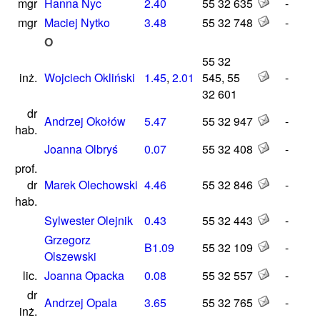
mgr
Hanna Nyc
2.40
55 32 635
-
mgr
Maciej Nytko
3.48
55 32 748
-
O
55 32
inż.
Wojciech Okliński
1.45
,
2.01
545, 55
-
32 601
dr
Andrzej Okołów
5.47
55 32 947
-
hab.
Joanna Olbryś
0.07
55 32 408
-
prof.
dr
Marek Olechowski
4.46
55 32 846
-
hab.
Sylwester Olejnik
0.43
55 32 443
-
Grzegorz
B1.09
55 32 109
-
Olszewski
lic.
Joanna Opacka
0.08
55 32 557
-
dr
Andrzej Opala
3.65
55 32 765
-
inż.