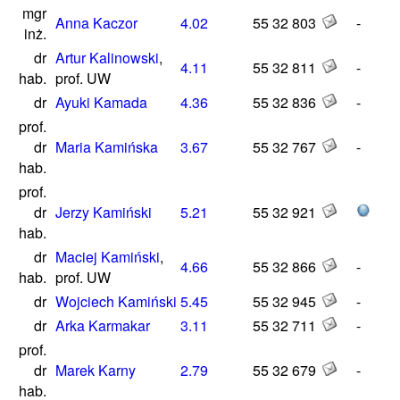
mgr
Anna Kaczor
4.02
55 32 803
-
inż.
dr
Artur Kalinowski
,
4.11
55 32 811
-
hab.
prof. UW
dr
Ayuki Kamada
4.36
55 32 836
-
prof.
dr
Maria Kamińska
3.67
55 32 767
-
hab.
prof.
dr
Jerzy Kamiński
5.21
55 32 921
hab.
dr
Maciej Kamiński
,
4.66
55 32 866
-
hab.
prof. UW
dr
Wojciech Kamiński
5.45
55 32 945
-
dr
Arka Karmakar
3.11
55 32 711
-
prof.
dr
Marek Karny
2.79
55 32 679
-
hab.