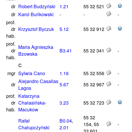
dr
Robert Budzyński
1.21
55 32 521
dr
Karol Buńkowski
-
-
-
prof.
dr
Krzysztof Byczuk
5.12
55 32 912
hab.
prof.
Maria Agnieszka
dr
B3.41
55 32 341
-
Bzowska
hab.
C
mgr
Sylwia Cano
1.16
55 32 556
-
Alejandro Casallas
dr
5.67
55 32 967
-
Lagos
prof.
Katarzyna
dr
Chałasińska-
3.23
55 32 723
hab.
Macukow
55 32
Rafał
B0.04
,
154, 55
-
Chałupczyński
2.01
32 601