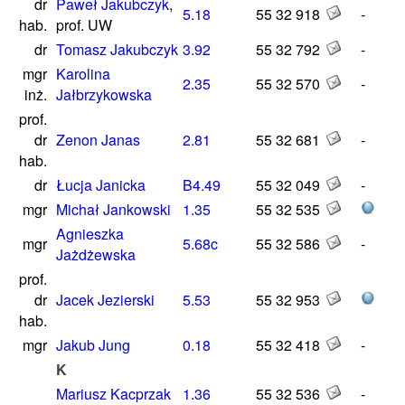
dr
Paweł Jakubczyk
,
5.18
55 32 918
-
hab.
prof. UW
dr
Tomasz Jakubczyk
3.92
55 32 792
-
mgr
Karolina
2.35
55 32 570
-
inż.
Jałbrzykowska
prof.
dr
Zenon Janas
2.81
55 32 681
-
hab.
dr
Łucja Janicka
B4.49
55 32 049
-
mgr
Michał Jankowski
1.35
55 32 535
Agnieszka
mgr
5.68c
55 32 586
-
Jażdżewska
prof.
dr
Jacek Jezierski
5.53
55 32 953
hab.
mgr
Jakub Jung
0.18
55 32 418
-
K
Mariusz Kacprzak
1.36
55 32 536
-