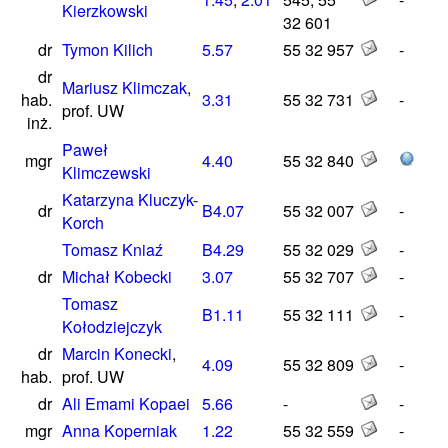
Kierzkowski
32 601
dr
Tymon Kilich
5.57
55 32 957
-
dr
Mariusz Klimczak
,
hab.
3.31
55 32 731
-
prof. UW
inż.
Paweł
mgr
4.40
55 32 840
Klimczewski
Katarzyna Kluczyk-
dr
B4.07
55 32 007
-
Korch
Tomasz Kniaź
B4.29
55 32 029
-
dr
Michał Kobecki
3.07
55 32 707
-
Tomasz
B1.11
55 32 111
-
Kołodziejczyk
dr
Marcin Konecki
,
4.09
55 32 809
-
hab.
prof. UW
dr
Ali Emami Kopaei
5.66
-
-
mgr
Anna Koperniak
1.22
55 32 559
-