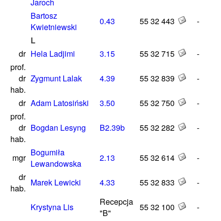
Jaroch
Bartosz
0.43
55 32 443
-
Kwietniewski
L
dr
Hela Ladjimi
3.15
55 32 715
-
prof.
dr
Zygmunt Lalak
4.39
55 32 839
-
hab.
dr
Adam Latosiński
3.50
55 32 750
-
prof.
dr
Bogdan Lesyng
B2.39b
55 32 282
-
hab.
Bogumiła
mgr
2.13
55 32 614
-
Lewandowska
dr
Marek Lewicki
4.33
55 32 833
-
hab.
Recepcja
Krystyna Lis
55 32 100
-
"B"