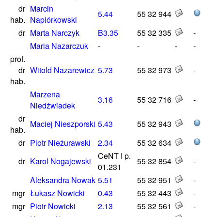
dr
Marcin
5.44
55 32 944
hab.
Napiórkowski
dr
Marta Narczyk
B3.35
55 32 335
-
Maria Nazarczuk
-
-
-
-
prof.
dr
Witold Nazarewicz
5.73
55 32 973
-
hab.
Marzena
3.16
55 32 716
-
Niedźwiadek
dr
Maciej Nieszporski
5.43
55 32 943
hab.
dr
Piotr Nieżurawski
2.34
55 32 634
CeNT I p.
dr
Karol Nogajewski
55 32 854
-
01.231
Aleksandra Nowak
5.51
55 32 951
-
mgr
Łukasz Nowicki
0.43
55 32 443
-
mgr
Piotr Nowicki
2.13
55 32 561
-