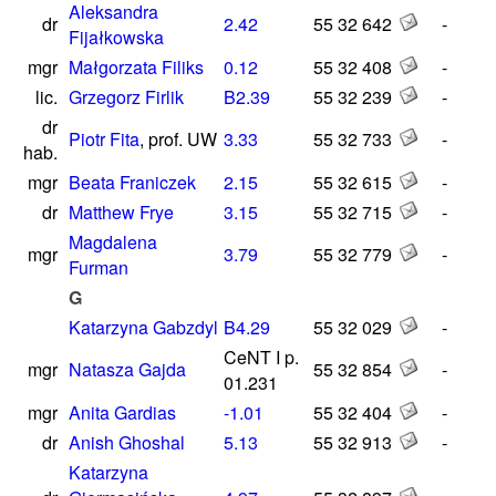
Aleksandra
dr
2.42
55 32 642
-
Fijałkowska
mgr
Małgorzata Filiks
0.12
55 32 408
-
lic.
Grzegorz Firlik
B2.39
55 32 239
-
dr
Piotr Fita
, prof. UW
3.33
55 32 733
-
hab.
mgr
Beata Franiczek
2.15
55 32 615
-
dr
Matthew Frye
3.15
55 32 715
-
Magdalena
mgr
3.79
55 32 779
-
Furman
G
Katarzyna Gabzdyl
B4.29
55 32 029
-
CeNT I p.
mgr
Natasza Gajda
55 32 854
-
01.231
mgr
Anita Gardias
-1.01
55 32 404
-
dr
Anish Ghoshal
5.13
55 32 913
-
Katarzyna