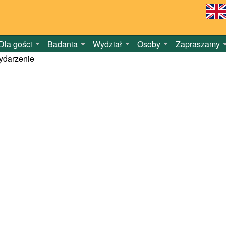
Dla gości
Badania
Wydział
Osoby
Zapraszamy
darzenie