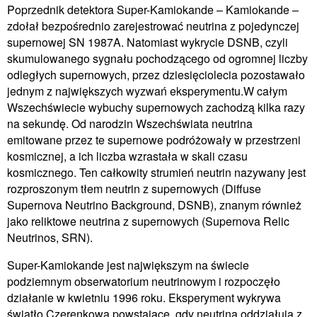
Poprzednik detektora Super-Kamiokande – Kamiokande –
zdołał bezpośrednio zarejestrować neutrina z pojedynczej
supernowej SN 1987A. Natomiast wykrycie DSNB, czyli
skumulowanego sygnału pochodzącego od ogromnej liczby
odległych supernowych, przez dziesięciolecia pozostawało
jednym z największych wyzwań eksperymentu.W całym
Wszechświecie wybuchy supernowych zachodzą kilka razy
na sekundę. Od narodzin Wszechświata neutrina
emitowane przez te supernowe podróżowały w przestrzeni
kosmicznej, a ich liczba wzrastała w skali czasu
kosmicznego. Ten całkowity strumień neutrin nazywany jest
rozproszonym tłem neutrin z supernowych (Diffuse
Supernova Neutrino Background, DSNB), znanym również
jako reliktowe neutrina z supernowych (Supernova Relic
Neutrinos, SRN).
Super-Kamiokande jest największym na świecie
podziemnym obserwatorium neutrinowym i rozpoczęło
działanie w kwietniu 1996 roku. Eksperyment wykrywa
światło Czerenkowa powstające, gdy neutrina oddziałują z