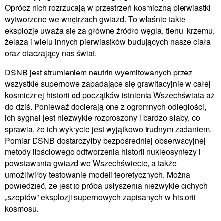
Oprócz nich rozrzucają w przestrzeń kosmiczną pierwiastki
wytworzone we wnętrzach gwiazd. To właśnie takie
eksplozje uważa się za główne źródło węgla, tlenu, krzemu,
żelaza i wielu innych pierwiastków budujących nasze ciała
oraz otaczający nas świat.
DSNB jest strumieniem neutrin wyemitowanych przez
wszystkie supernowe zapadające się grawitacyjnie w całej
kosmicznej historii od początków istnienia Wszechświata aż
do dziś. Ponieważ docierają one z ogromnych odległości,
ich sygnał jest niezwykle rozproszony i bardzo słaby, co
sprawia, że ich wykrycie jest wyjątkowo trudnym zadaniem.
Pomiar DSNB dostarczyłby bezpośredniej obserwacyjnej
metody ilościowego odtworzenia historii nukleosyntezy i
powstawania gwiazd we Wszechświecie, a także
umożliwiłby testowanie modeli teoretycznych. Można
powiedzieć, że jest to próba usłyszenia niezwykle cichych
„szeptów” eksplozji supernowych zapisanych w historii
kosmosu.