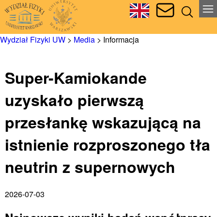
Wydział Fizyki UW
>
Media
>
Informacja
Super-Kamiokande
uzyskało pierwszą
przesłankę wskazującą na
istnienie rozproszonego tła
neutrin z supernowych
2026-07-03