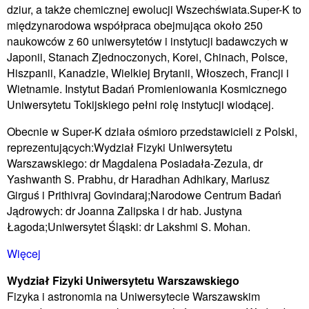
dziur, a także chemicznej ewolucji Wszechświata.Super-K to
międzynarodowa współpraca obejmująca około 250
naukowców z 60 uniwersytetów i instytucji badawczych w
Japonii, Stanach Zjednoczonych, Korei, Chinach, Polsce,
Hiszpanii, Kanadzie, Wielkiej Brytanii, Włoszech, Francji i
Wietnamie. Instytut Badań Promieniowania Kosmicznego
Uniwersytetu Tokijskiego pełni rolę instytucji wiodącej.
Obecnie w Super-K działa ośmioro przedstawicieli z Polski,
reprezentujących:Wydział Fizyki Uniwersytetu
Warszawskiego: dr Magdalena Posiadała-Zezula, dr
Yashwanth S. Prabhu, dr Haradhan Adhikary, Mariusz
Girguś i Prithivraj Govindaraj;Narodowe Centrum Badań
Jądrowych: dr Joanna Zalipska i dr hab. Justyna
Łagoda;Uniwersytet Śląski: dr Lakshmi S. Mohan.
Więcej
Wydział Fizyki Uniwersytetu Warszawskiego
Fizyka i astronomia na Uniwersytecie Warszawskim