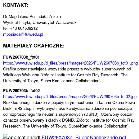
KONTAKT:
Dr Magdalena Posiadała-Zezula
Wydział Fizyki, Uniwersytet Warszawski
tel. +48 604506212
mposiada@fuw.edu.pl
MATERIAŁY GRAFICZNE:
FUW260703b_fot01
https://www.fuw.edu.pl/tl_files/press/images/2026/FUW260703b_fot01.png
Grafika przedstawiająca wszystkie przeszłe wybuchy supernowych od
Wielkiego Wybuchu (źródło: Institute for Cosmic Ray Research, The
University of Tokyo, Super-Kamiokande Collaboration).
FUW260703b_fot02
https://www.fuw.edu.pl/tl_files/press/images/2026/FUW260703b_fot02.jpg
Rozkład energii zdarzeń z pojedynczym neutronem i kątami Czerenkowa
bliskimi 42 stopni, wybranych jako kandydaci na zdarzenia pochodzące
od rozproszonego tła neutrin z supernowych (DSNB). Czerwony obszar
oznacza obserwowany składnik DSNB. Źródło: Institute for Cosmic Ray
Research, The University of Tokyo, Super-Kamiokande Collaboration).
FUW260703a_Super-Kamiokande.pdf