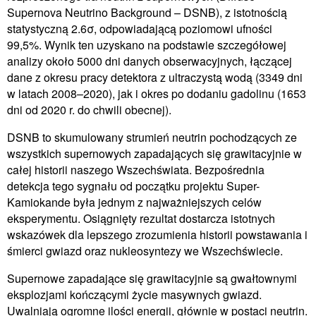
Supernova Neutrino Background – DSNB), z istotnością
statystyczną 2.6σ, odpowiadającą poziomowi ufności
99,5%. Wynik ten uzyskano na podstawie szczegółowej
analizy około 5000 dni danych obserwacyjnych, łączącej
dane z okresu pracy detektora z ultraczystą wodą (3349 dni
w latach 2008–2020), jak i okres po dodaniu gadolinu (1653
dni od 2020 r. do chwili obecnej).
DSNB to skumulowany strumień neutrin pochodzących ze
wszystkich supernowych zapadających się grawitacyjnie w
całej historii naszego Wszechświata. Bezpośrednia
detekcja tego sygnału od początku projektu Super-
Kamiokande była jednym z najważniejszych celów
eksperymentu. Osiągnięty rezultat dostarcza istotnych
wskazówek dla lepszego zrozumienia historii powstawania i
śmierci gwiazd oraz nukleosyntezy we Wszechświecie.
Supernowe zapadające się grawitacyjnie są gwałtownymi
eksplozjami kończącymi życie masywnych gwiazd.
Uwalniają ogromne ilości energii, głównie w postaci neutrin.