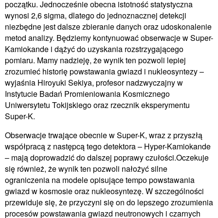
początku. Jednocześnie obecna istotność statystyczna
wynosi 2,6 sigma, dlatego do jednoznacznej detekcji
niezbędne jest dalsze zbieranie danych oraz udoskonalenie
metod analizy. Będziemy kontynuować obserwacje w Super-
Kamiokande i dążyć do uzyskania rozstrzygającego
pomiaru. Mamy nadzieję, że wynik ten pozwoli lepiej
zrozumieć historię powstawania gwiazd i nukleosyntezy –
wyjaśnia Hiroyuki Sekiya, profesor nadzwyczajny w
Instytucie Badań Promieniowania Kosmicznego
Uniwersytetu Tokijskiego oraz rzecznik eksperymentu
Super-K.
Obserwacje trwające obecnie w Super-K, wraz z przyszłą
współpracą z następcą tego detektora – Hyper-Kamiokande
– mają doprowadzić do dalszej poprawy czułości.Oczekuje
się również, że wynik ten pozwoli nałożyć silne
ograniczenia na modele opisujące tempo powstawania
gwiazd w kosmosie oraz nukleosyntezę. W szczególności
przewiduje się, że przyczyni się on do lepszego zrozumienia
procesów powstawania gwiazd neutronowych i czarnych