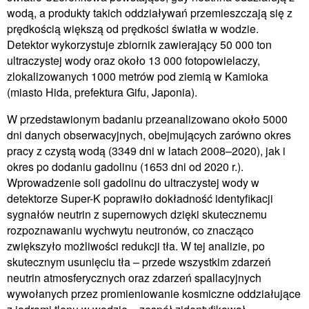
wodą, a produkty takich oddziaływań przemieszczają się z
prędkością większą od prędkości światła w wodzie.
Detektor wykorzystuje zbiornik zawierający 50 000 ton
ultraczystej wody oraz około 13 000 fotopowielaczy,
zlokalizowanych 1000 metrów pod ziemią w Kamioka
(miasto Hida, prefektura Gifu, Japonia).
W przedstawionym badaniu przeanalizowano około 5000
dni danych obserwacyjnych, obejmujących zarówno okres
pracy z czystą wodą (3349 dni w latach 2008–2020), jak i
okres po dodaniu gadolinu (1653 dni od 2020 r.).
Wprowadzenie soli gadolinu do ultraczystej wody w
detektorze Super-K poprawiło dokładność identyfikacji
sygnałów neutrin z supernowych dzięki skutecznemu
rozpoznawaniu wychwytu neutronów, co znacząco
zwiększyło możliwości redukcji tła. W tej analizie, po
skutecznym usunięciu tła – przede wszystkim zdarzeń
neutrin atmosferycznych oraz zdarzeń spallacyjnych
wywołanych przez promieniowanie kosmiczne oddziałujące