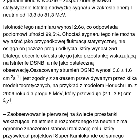
z jądrami tlenu w wodzie – zespół zidentyfikował
statystycznie istotną nadwyżkę sygnału w zakresie energii
neutrin od 13,3 do 81,3 MeV.
Istotność tego nadmiaru wynosi 2.6σ, co odpowiada
poziomowi ufności 99,5%. Chociaż sygnału tego nie można
wyjaśnić jako przypadkowej fluktuacji statystycznej, nie
osiąga on jeszcze progu odkrycia, który wynosi ≥5σ.
Dlatego obecnie określa się go jako przesłankę wskazującą
na istnienie DSNB, a nie jako ostateczną
obserwację.Oszacowany strumień DSNB wynosi 3.6 ± 1.6
-2
-1
cm
s
i jest zgodny z zakresem przewidywanym przez kilka
modeli teoretycznych, na przykład z modelem Horiuchi i in. z
-
2009 roku dla progu 6 MeV, który przewiduje (2.1–3.6) cm
2
-1
s
.
– Zaobserwowanie pierwszej na świecie przesłanki
wskazującej na istnienie rozproszonego tła neutrin z ma
ogromne znaczenie i stanowi realizację celu, który
przyświecał projektowi Super-Kamiokande od samego