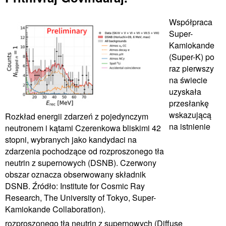
Współpraca
Super-
Kamiokande
(Super-K) po
raz pierwszy
na świecie
uzyskała
przesłankę
wskazującą
Rozkład energii zdarzeń z pojedynczym
na istnienie
neutronem i kątami Czerenkowa bliskimi 42
stopni, wybranych jako kandydaci na
zdarzenia pochodzące od rozproszonego tła
neutrin z supernowych (DSNB). Czerwony
obszar oznacza obserwowany składnik
DSNB. Źródło: Institute for Cosmic Ray
Research, The University of Tokyo, Super-
Kamiokande Collaboration).
rozproszonego tła neutrin z supernowych (Diffuse