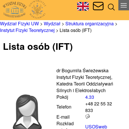
Wydział Fizyki UW
>
Wydział
>
Struktura organizacyjna
>
Instytut Fizyki Teoretycznej
>
Lista osób (IFT)
Lista osób (IFT)
dr Bogumiła Świeżewska
Instytut Fizyki Teoretycznej,
Katedra Teorii Oddziaływań
Silnych i Elektrosłabych
Pokój
4.33
+48 22 55 32
Telefon
833
E-mail
Rozkład
USOSweb