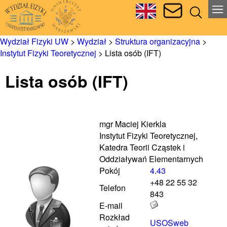
Wydział Fizyki UW
>
Wydział
>
Struktura organizacyjna
>
Instytut Fizyki Teoretycznej
>
Lista osób (IFT)
Lista osób (IFT)
mgr Maciej Kierkla
Instytut Fizyki Teoretycznej,
Katedra Teorii Cząstek i
Oddziaływań Elementarnych
Pokój
4.43
+48 22 55 32
Telefon
843
E-mail
Rozkład
USOSweb