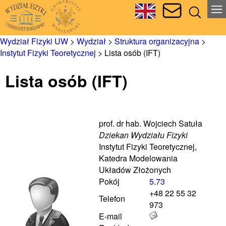
Wydział Fizyki UW
>
Wydział
>
Struktura organizacyjna
>
Instytut Fizyki Teoretycznej
>
Lista osób (IFT)
Lista osób (IFT)
prof. dr hab. Wojciech Satuła
Dziekan Wydziału Fizyki
Instytut Fizyki Teoretycznej,
Katedra Modelowania
Układów Złożonych
Pokój
5.73
+48 22 55 32
Telefon
973
E-mail