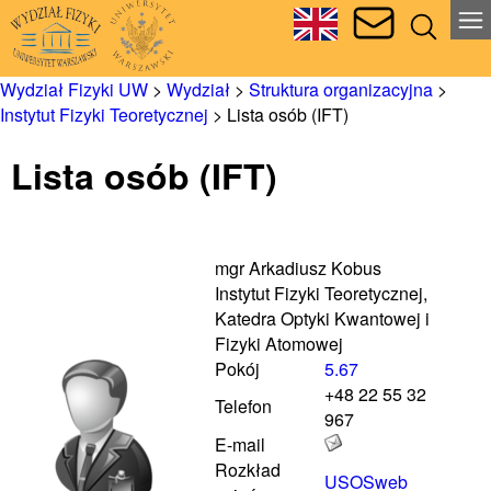
Wydział Fizyki UW
>
Wydział
>
Struktura organizacyjna
>
Instytut Fizyki Teoretycznej
>
Lista osób (IFT)
Lista osób (IFT)
mgr Arkadiusz Kobus
Instytut Fizyki Teoretycznej,
Katedra Optyki Kwantowej i
Fizyki Atomowej
Pokój
5.67
+48 22 55 32
Telefon
967
E-mail
Rozkład
USOSweb