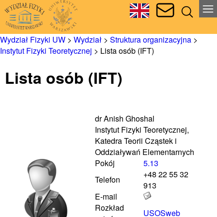
Wydział Fizyki UW
>
Wydział
>
Struktura organizacyjna
>
Instytut Fizyki Teoretycznej
>
Lista osób (IFT)
Lista osób (IFT)
dr Anish Ghoshal
Instytut Fizyki Teoretycznej,
Katedra Teorii Cząstek i
Oddziaływań Elementarnych
Pokój
5.13
+48 22 55 32
Telefon
913
E-mail
Rozkład
USOSweb