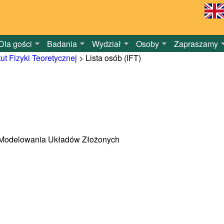
Dla gości
Badania
Wydział
Osoby
Zapraszamy
tut Fizyki Teoretycznej
>
Lista osób (IFT)
ra Modelowania Układów Złożonych