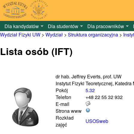
Dla kandydatów
Dla studentów
Dla pracowników
Wydział Fizyki UW
>
Wydział
>
Struktura organizacyjna
>
Insty
Lista osób (IFT)
dr hab. Jeffrey Everts, prof. UW
Instytut Fizyki Teoretycznej, Kated
Pokój
5.32
Telefon
+48 22 55 32 932
E-mail
Strona www
Rozkład
USOSweb
zajęć