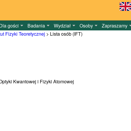
Dla gości
Badania
Wydział
Osoby
Zapraszamy
tut Fizyki Teoretycznej
>
Lista osób (IFT)
a Optyki Kwantowej i Fizyki Atomowej