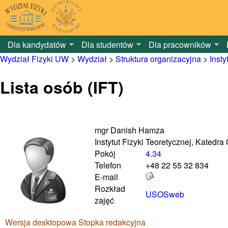
Dla kandydatów
Dla studentów
Dla pracowników
Wydział Fizyki UW
>
Wydział
>
Struktura organizacyjna
>
Insty
Lista osób (IFT)
mgr Danish Hamza
Instytut Fizyki Teoretycznej, Katedr
Pokój
4.34
Telefon
+48 22 55 32 834
E-mail
Rozkład
USOSweb
zajęć
Wersja desktopowa
Stopka redakcyjna