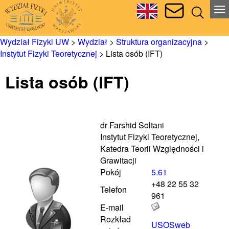
Wydział Fizyki UW
>
Wydział
>
Struktura organizacyjna
>
Instytut Fizyki Teoretycznej
>
Lista osób (IFT)
Lista osób (IFT)
dr Farshid Soltani
Instytut Fizyki Teoretycznej,
Katedra Teorii Względności i
Grawitacji
Pokój
5.61
+48 22 55 32
Telefon
961
E-mail
Rozkład
USOSweb