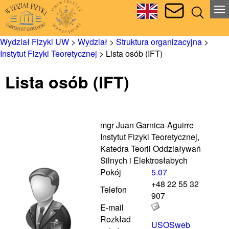
Wydział Fizyki UW
>
Wydział
>
Struktura organizacyjna
>
Instytut Fizyki Teoretycznej
>
Lista osób (IFT)
Lista osób (IFT)
mgr Juan Garnica-Aguirre
Instytut Fizyki Teoretycznej,
Katedra Teorii Oddziaływań
Silnych i Elektrosłabych
Pokój
5.07
+48 22 55 32
Telefon
907
E-mail
Rozkład
USOSweb