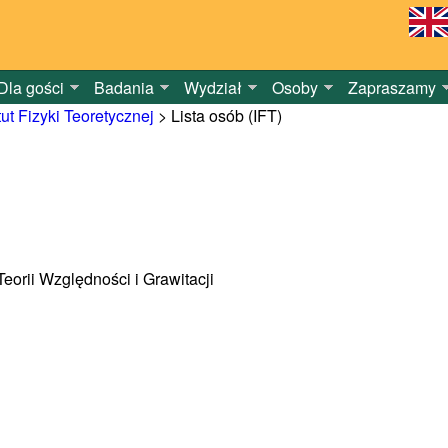
Dla gości
Badania
Wydział
Osoby
Zapraszamy
tut Fizyki Teoretycznej
>
Lista osób (IFT)
 Teorii Względności i Grawitacji