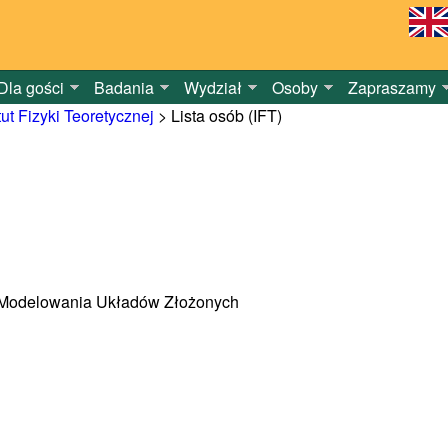
Dla gości
Badania
Wydział
Osoby
Zapraszamy
tut Fizyki Teoretycznej
>
Lista osób (IFT)
ra Modelowania Układów Złożonych