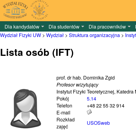
Dla kandydatów
Dla studentów
Dla pracowników
Wydział Fizyki UW
>
Wydział
>
Struktura organizacyjna
>
Insty
Lista osób (IFT)
prof. dr hab. Dominika Zgid
Profesor wizytujący
Instytut Fizyki Teoretycznej, Kated
Pokój
5.14
Telefon
+48 22 55 32 914
E-mail
Rozkład
USOSweb
zajęć