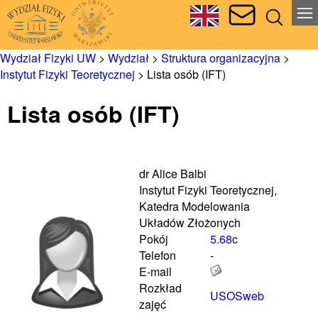
Wydział Fizyki UW
>
Wydział
>
Struktura organizacyjna
>
Instytut Fizyki Teoretycznej
>
Lista osób (IFT)
Lista osób (IFT)
dr Alice Balbi
Instytut Fizyki Teoretycznej,
Katedra Modelowania
Układów Złożonych
Pokój
5.68c
Telefon
-
E-mail
Rozkład
USOSweb
zajęć